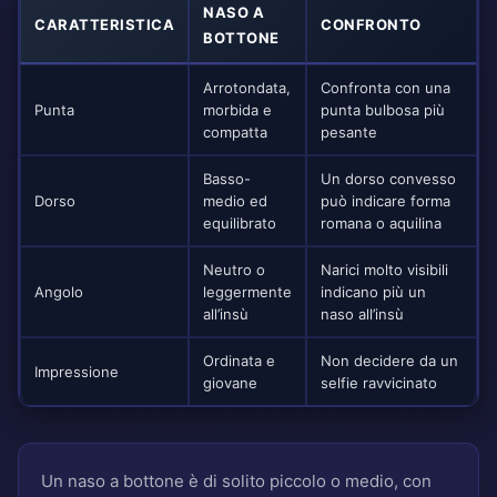
NASO A
CARATTERISTICA
CONFRONTO
BOTTONE
Arrotondata,
Confronta con una
Punta
morbida e
punta bulbosa più
compatta
pesante
Basso-
Un dorso convesso
Dorso
medio ed
può indicare forma
equilibrato
romana o aquilina
Neutro o
Narici molto visibili
Angolo
leggermente
indicano più un
all’insù
naso all’insù
Ordinata e
Non decidere da un
Impressione
giovane
selfie ravvicinato
Un naso a bottone è di solito piccolo o medio, con