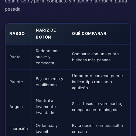
equilibrado y perfil compacto sin gancho, joroba ni punta
pesada.
NARIZ DE
RASGO
QUÉ COMPARAR
BOTÓN
Redondeada,
Comparar con una punta
Punta
suave y
bulbosa más pesada
compacta
Un puente convexo puede
Bajo a medio y
Puente
indicar tipo romano o
equilibrado
aguileño
Neutral a
Si las fosas se ven mucho,
Ángulo
levemente
compara con respingada
levantado
Ordenada y
Evita decidir con una selfie
Impresión
juvenil
cercana