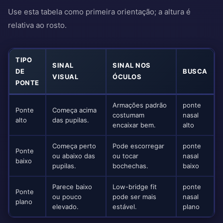
Use esta tabela como primeira orientação; a altura é
relativa ao rosto.
TIPO
SINAL
SINAL NOS
DE
BUSCA
VISUAL
ÓCULOS
PONTE
Armações padrão
ponte
Ponte
Começa acima
costumam
nasal
alto
das pupilas.
encaixar bem.
alto
Começa perto
Pode escorregar
ponte
Ponte
ou abaixo das
ou tocar
nasal
baixo
pupilas.
bochechas.
baixo
Parece baixo
Low-bridge fit
ponte
Ponte
ou pouco
pode ser mais
nasal
plano
elevado.
estável.
plano