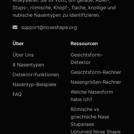
Analysieren Sie Ihr Foto, um gerade, Adler-,
Stups-, römische, Knopf-, flache, knollige und
nubische Nasentypen zu identifizieren.
support@noseshape.org
Über
Ressourcen
Über Uns
Gesichtsform-
Detektor
8 Nasentypen
Gesichtsform-Rechner
Detektor-Funktionen
Nasengrößen-Rechner
Nasentyp-Beispiele
Welche Nasenform
FAQ
habe ich?
Römische vs
griechische Nase
Stupsnase
Upturned Nose Shape