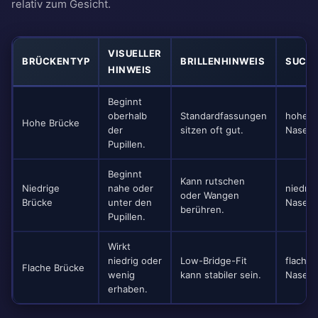
relativ zum Gesicht.
VISUELLER
BRÜCKENTYP
BRILLENHINWEIS
SUCH
HINWEIS
Beginnt
oberhalb
Standardfassungen
hohe
Hohe Brücke
der
sitzen oft gut.
Nasenb
Pupillen.
Beginnt
Kann rutschen
Niedrige
nahe oder
niedrig
oder Wangen
Brücke
unter den
Nasenb
berühren.
Pupillen.
Wirkt
niedrig oder
Low-Bridge-Fit
flache
Flache Brücke
wenig
kann stabiler sein.
Nasenb
erhaben.