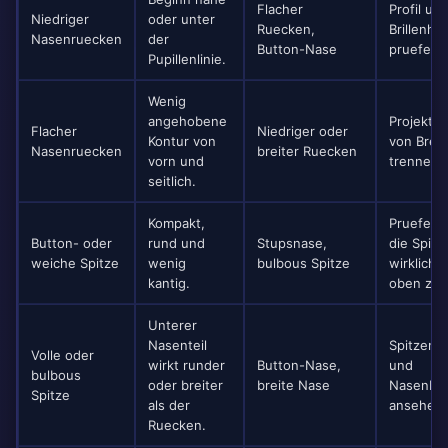
Flacher
Profil un
Niedriger
oder unter
Ruecken,
Brillenhal
Nasenruecken
der
Button-Nase
pruefen.
Pupillenlinie.
Wenig
angehobene
Projektio
Flacher
Niedriger oder
Kontur von
von Breit
Nasenruecken
breiter Ruecken
vorn und
trennen.
seitlich.
Kompakt,
Pruefen,
Button- oder
rund und
Stupsnase,
die Spitz
weiche Spitze
wenig
bulbous Spitze
wirklich 
kantig.
oben zeig
Unterer
Nasenteil
Spitzenbr
Volle oder
wirkt runder
Button-Nase,
und
bulbous
oder breiter
breite Nase
Nasenbas
Spitze
als der
ansehen.
Ruecken.