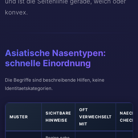
und ist die Seitenlinie gerade, weich oder
konvex.
Asiatische Nasentypen:
schnelle Einordnung
Die Begriffe sind beschreibende Hilfen, keine
Identitaetskategorien.
OFT
SICHTBARE
NAECHS
MUSTER
VERWECHSELT
HINWEISE
CHECK
MIT
Beginn nahe