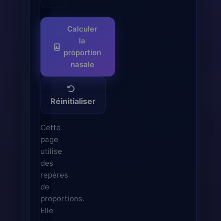
Calculer
la
proportion
nasale
Réinitialiser
Cette
page
utilise
des
repères
de
proportions.
Elle