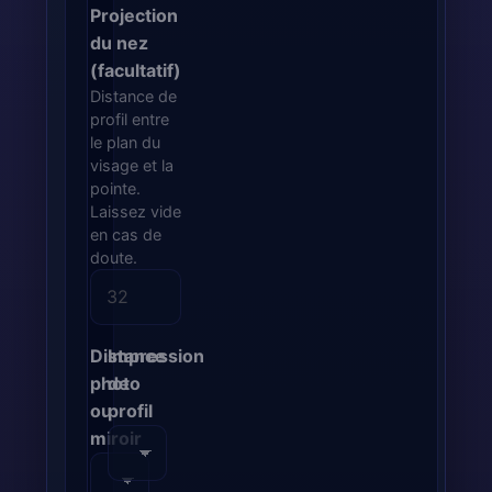
Projection
du nez
(facultatif)
Distance de
profil entre
le plan du
visage et la
pointe.
Laissez vide
en cas de
doute.
Distance
Impression
photo
de
ou
profil
miroir