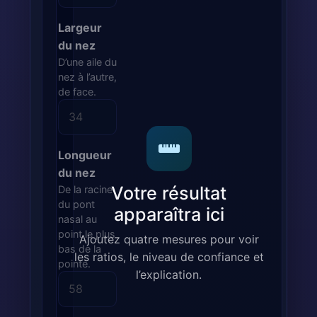
Largeur
du nez
D’une aile du
nez à l’autre,
de face.
Longueur
du nez
Votre résultat
De la racine
du pont
apparaîtra ici
nasal au
point le plus
Ajoutez quatre mesures pour voir
bas de la
les ratios, le niveau de confiance et
pointe.
l’explication.