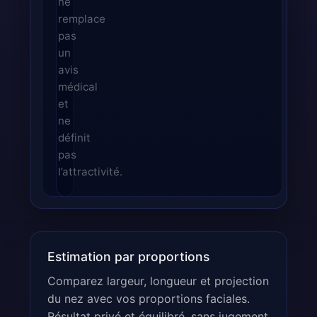
ne
remplace
pas
un
avis
médical
et
ne
définit
pas
l’attractivité.
Estimation par proportions
Comparez largeur, longueur et projection
du nez avec vos proportions faciales.
Résultat privé et équilibré, sans jugement