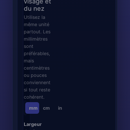
visage et
du nez
Utilisez la
même unité
partout. Les
millimètres
sont
préférables,
mais
centimètres
ou pouces
conviennent
si tout reste
cohérent.
mm
cm
in
Largeur