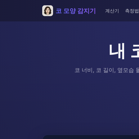
코 모양 감지기
계산기
측정법
내 
코 너비, 코 길이, 옆모