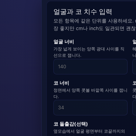
얼굴과 코 치수 입력
모든 항목에 같은 단위를 사용하세요. 
장 좋지만 cm나 inch도 일관되면 괜
얼굴 너비
가장 넓게 보이는 양쪽 광대 사이를 직
헤
선으로 잽니다.
니
코 너비
정면에서 양쪽 콧볼 바깥쪽 사이를 잽니
콧
다.
다
코 돌출감(선택)
옆모습에서 얼굴 평면부터 코끝까지의