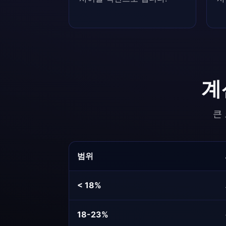
계
큰
범위
< 18%
18-23%