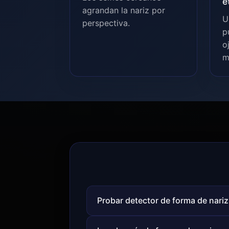
e
agrandan la nariz por
U
perspectiva.
p
o
m
Probar detector de forma de nariz