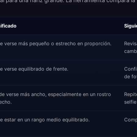
sal para una nariz grande. La herramienta compara la 
ificado
Sigui
le verse más pequeño o estrecho en proporción.
Revis
cambi
e verse equilibrado de frente.
Confi
de fo
de verse más ancho, especialmente en un rostro
Repit
echo.
selfi
e estar en un rango medio equilibrado.
Comp