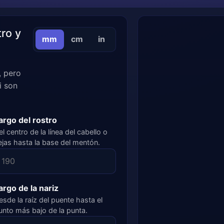
ro y
mm
cm
in
, pero
i son
argo del rostro
el centro de la línea del cabello o
ejas hasta la base del mentón.
argo de la nariz
esde la raíz del puente hasta el
unto más bajo de la punta.