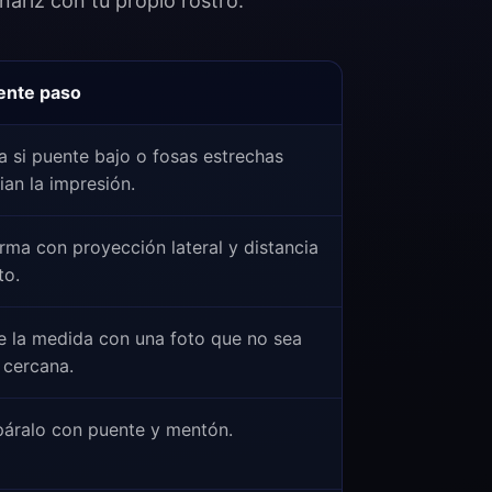
nariz con tu propio rostro.
ente paso
a si puente bajo o fosas estrechas
an la impresión.
rma con proyección lateral y distancia
to.
e la medida con una foto que no sea
e cercana.
áralo con puente y mentón.