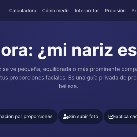
Calculadora
Cómo medir
Interpretar
Precisión
Pr
ora: ¿mi nariz e
z se ve pequeña, equilibrada o más prominente comp
us proporciones faciales. Es una guía privada de pro
belleza.
mación por proporciones
Sin subir foto
Explica cad