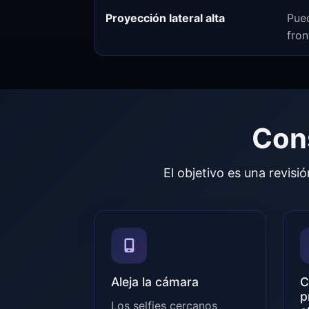
Proyección lateral alta
Pue
fron
Cons
El objetivo es una revis
Aleja la cámara
C
p
Los selfies cercanos