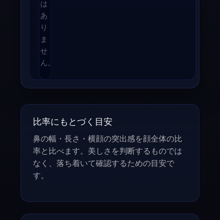
は
あ
り
ま
せ
ん。
比率にもとづく目安
鼻の幅・長さ・横顔の突出感を顔全体の比
率と比べます。美しさを判断するものでは
なく、落ち着いて確認するための目安で
す。