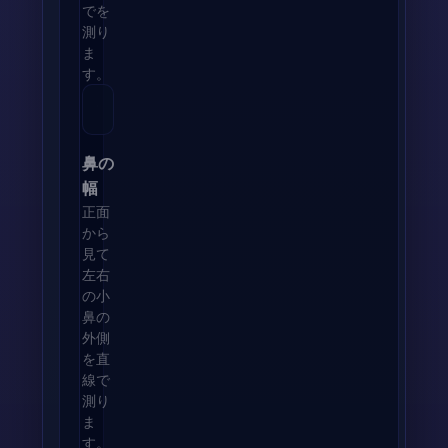
でを
測り
ま
す。
鼻の
幅
正面
から
見て
左右
の小
鼻の
外側
を直
線で
測り
ま
す。