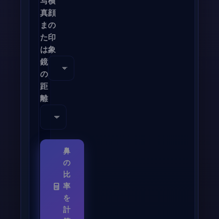
写
横
真
顔
ま
の
た
印
は
象
鏡
の
距
離
鼻
の
比
率
を
計