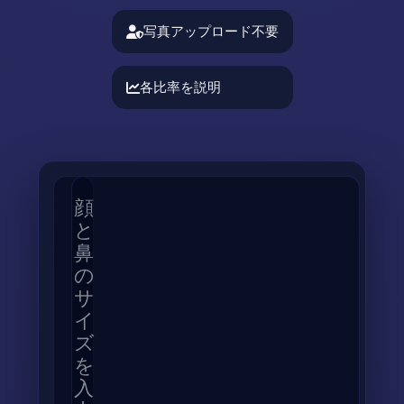
写真アップロード不要
各比率を説明
顔
と
鼻
の
サ
イ
ズ
を
入