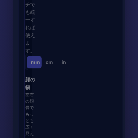
チで
も統
一す
れば
使え
ま
す。
mm
cm
in
顔の
幅
左右
の頬
骨で
もっ
とも
広く
見え