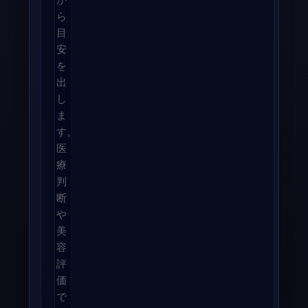
ら
目
安
を
出
し
ま
す。
医
療
判
断
や
美
容
評
価
で