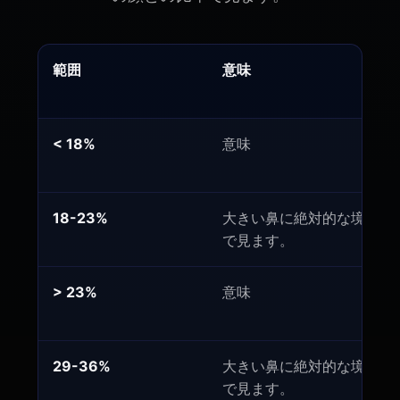
範囲
意味
< 18%
意味
18-23%
大きい鼻に絶対的な境界は
で見ます。
> 23%
意味
29-36%
大きい鼻に絶対的な境界は
で見ます。