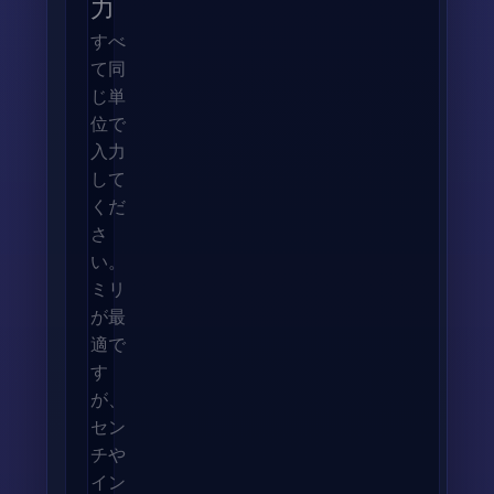
力
すべ
て同
じ単
位で
入力
して
くだ
さ
い。
ミリ
が最
適で
す
が、
セン
チや
イン