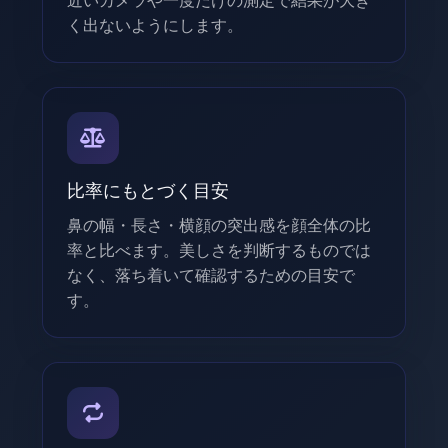
く出ないようにします。
比率にもとづく目安
鼻の幅・長さ・横顔の突出感を顔全体の比
率と比べます。美しさを判断するものでは
なく、落ち着いて確認するための目安で
す。