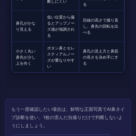
断しにくい
る
低い位置から撮
目線の高さで撮り直
鼻孔がかな
るとアップノー
し、鼻先の回転を比
り見える
ズ感が強調され
べる
る
ボタン鼻とセレ
小さく丸い
鼻孔の見え方と鼻筋
スティアルノー
鼻先が少し
の長さを決め手にす
ズが重なりやす
上を向く
る
い
もう一度確認したい場合は、鮮明な正面写真でAI鼻タイ
プ診断を使い、1枚の歪んだ自撮りだけで判断しないよ
うにしましょう。