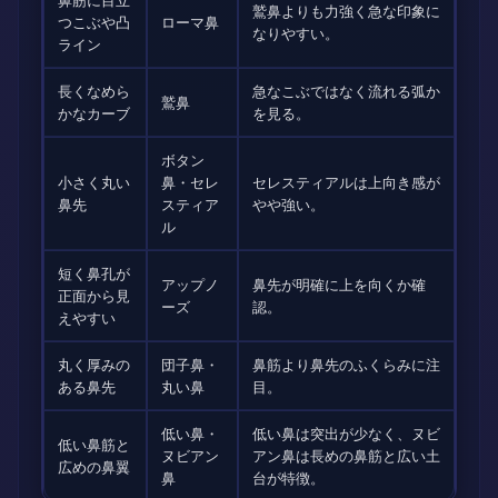
鷲鼻よりも力強く急な印象に
つこぶや凸
ローマ鼻
なりやすい。
ライン
長くなめら
急なこぶではなく流れる弧か
鷲鼻
かなカーブ
を見る。
ボタン
小さく丸い
鼻・セレ
セレスティアルは上向き感が
鼻先
スティア
やや強い。
ル
短く鼻孔が
アップノ
鼻先が明確に上を向くか確
正面から見
ーズ
認。
えやすい
丸く厚みの
団子鼻・
鼻筋より鼻先のふくらみに注
ある鼻先
丸い鼻
目。
低い鼻・
低い鼻は突出が少なく、ヌビ
低い鼻筋と
ヌビアン
アン鼻は長めの鼻筋と広い土
広めの鼻翼
鼻
台が特徴。