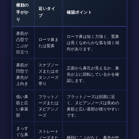
横顔の
近いタイ
手がか
確認ポイント
プ
り
鼻筋が
ローマ鼻は短く力強く、鷲鼻
凸型で
ローマ鼻ま
は長くなめらかな弧を描く傾
こぶが
たは鷲鼻
向があります。
目立つ
鼻筋が
スナブノー
正面から鼻孔が見えるか、鼻
凹型で
ズまたはボ
先が上に回転しているかを確
鼻先が
タンノーズ
認します。
上向き
寄り
低い鼻
フラットノ
フラットノーズは顔面に近
筋と広
ーズまたは
く、ヌビアンノーズは長めの
い鼻基
ヌビアンノ
鼻筋と広い基部が残りやすい
部
ーズ
です。
まっす
ストレート
ぐな鼻
ノーズまた
横顔にこぶがなく、鼻先が中