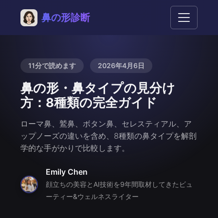
鼻の形診断
11分で読めます
2026年4月6日
鼻の形・鼻タイプの見分け
方：8種類の完全ガイド
ローマ鼻、鷲鼻、ボタン鼻、セレスティアル、ア
ップノーズの違いを含め、8種類の鼻タイプを解剖
学的な手がかりで比較します。
Emily Chen
顔立ちの美容とAI技術を9年間取材してきたビュ
ーティー&ウェルネスライター