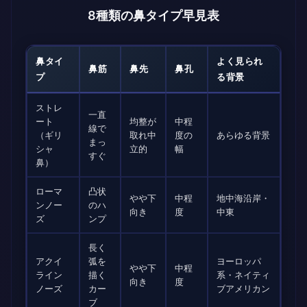
8種類の鼻タイプ早見表
鼻タイ
よく見られ
鼻筋
鼻先
鼻孔
プ
る背景
ストレ
一直
ート
均整が
中程
線で
（ギリ
取れ中
度の
あらゆる背景
まっ
シャ
立的
幅
すぐ
鼻）
ローマ
凸状
やや下
中程
地中海沿岸・
ンノー
のハ
向き
度
中東
ズ
ンプ
長く
アクイ
弧を
ヨーロッパ
やや下
中程
ライン
描く
系・ネイティ
向き
度
ノーズ
カー
ブアメリカン
ブ