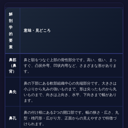
解
剖
学
意味・見どころ
的
要
素
鼻筋
鼻と額をつなぐ上部の骨性部分です。高い、低い、まっ
（鼻
すぐ、凸状外弯、凹状内弯など、さまざまな形がありま
背）
す。
鼻の下部にある軟部組織中心の先端部分です。大きさは
小ぶりから丸みの強いものまで、形は尖ったものから丸
鼻先
いものまで、向きは上向き、水平、下向きまで幅があり
ます。
鼻の付け根にある2つの開口部です。幅の狭さ・広さ、丸
鼻孔
型・楕円形・広がり方、正面からの見えやすさで特徴づ
けられます。