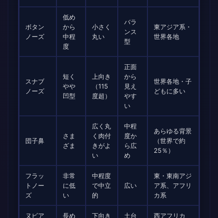
低め
バラ
ボタン
から
小さく
東アジア系・
ンス
ノーズ
中程
丸い
世界各地
型
度
正面
短く
上向き
から
スナブ
世界各地・子
やや
（115
見え
ノーズ
どもに多い
凹型
度超）
やす
い
広く丸
中程
あらゆる背景
さま
く肉付
度か
団子鼻
（世界で約
ざま
きがよ
ら広
25％）
い
め
フラッ
非常
中程度
東・東南アジ
トノー
に低
で中立
広い
ア系、アフリ
ズ
い
的
カ系
ヌビア
長め
下向き
土台
西アフリカ