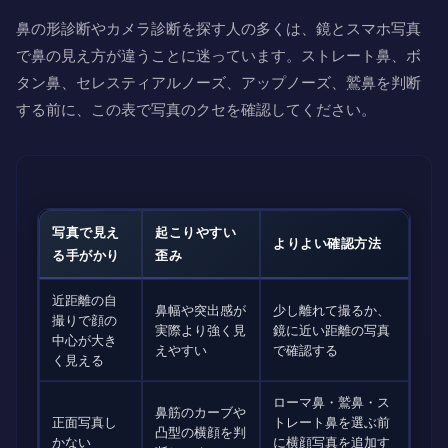
鼻の形診断やカメラ診断を探す人の多くは、鏡とスマホ写真
で鼻の見え方が違うことに迷っています。ストレート鼻、ボ
タン鼻、セレスティアルノーズ、アップノーズ、鷲鼻を判断
する前に、この表で写真のクセを確認してください。
写真で見え
起こりやすい
よりよい確認方法
る手がかり
歪み
近距離の自
鼻幅や突出感が
少し離れて撮るか、
撮りで顔の
実際より強く見
鏡に近い距離の写真
中心が大き
えやすい
で確認する
く見える
ローマ鼻・鷲鼻・ス
鼻筋のカーブや
正面写真し
トレート鼻を選ぶ前
凸型の横顔を判
かない
に横顔写真を追加す