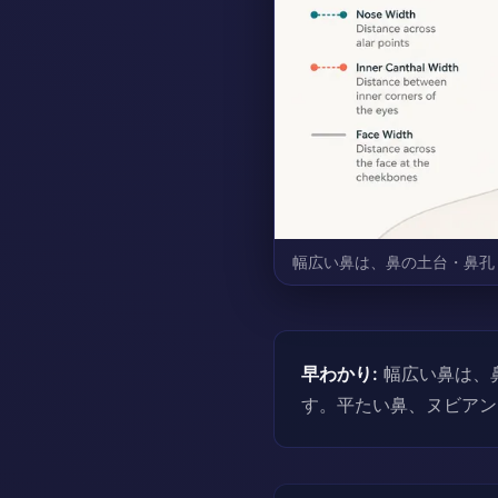
幅広い鼻は、鼻の土台・鼻孔
早わかり:
幅広い鼻は、
す。平たい鼻、ヌビアン