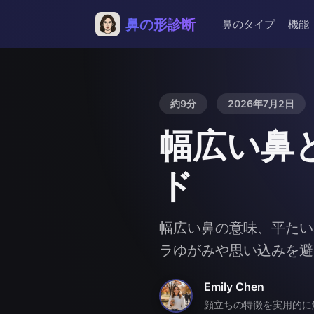
鼻の形診断
鼻のタイプ
機能
約9分
2026年7月2日
幅広い鼻
ド
幅広い鼻の意味、平たい
ラゆがみや思い込みを避
Emily Chen
顔立ちの特徴を実用的に