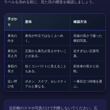
ラベルを決める前に、見た目の構造を確認しましょう。
手がか
意味
確認方法
り
鼻先の
鼻先が中立ではなく上へ向
目線の高さで撮った
向き
く。
横顔写真。
鼻孔の
正面から鼻孔が見えやすいこ
近すぎない正面写
見え方
とがある。
真。
鼻筋の
短くコンパクトに見えること
顔全体の長さと比
長さ
もある。
較。
近い呼
ボタン、スナブ、セレスティ
一番目立つ特徴を選
び名
アルと重なる。
ぶ。
近距離のスマホ写真だけで判断しないでください。広