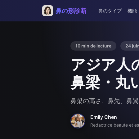
鼻の形診断
鼻のタイプ
機能
10 min de lecture
24 jui
アジア人
鼻梁・丸
鼻梁の高さ、鼻先、鼻翼
Emily Chen
Redactrice beaute et es