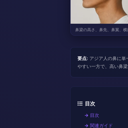
鼻梁の高さ、鼻先、鼻翼、横
要点:
アジア人の鼻に単
やすい一方で、高い鼻梁
目次
目次
関連ガイド