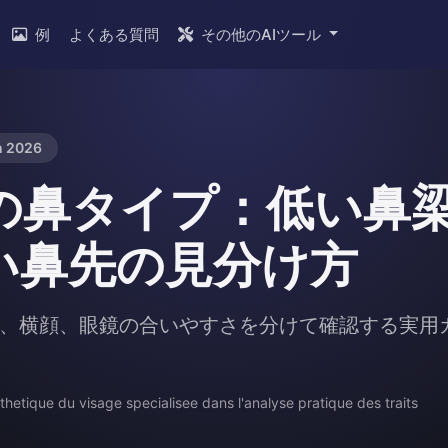
例
よくある質問
その他のAIツール
n 2026
の鼻タイプ：低い鼻
い鼻先の見分け方
、横顔、眼鏡の合いやすさを分けて確認する実用
thetique du visage specialisee dans l'analyse pratique des traits