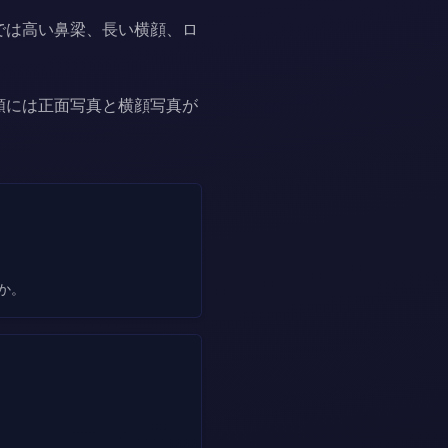
では高い鼻梁、長い横顔、ロ
類には正面写真と横顔写真が
か。