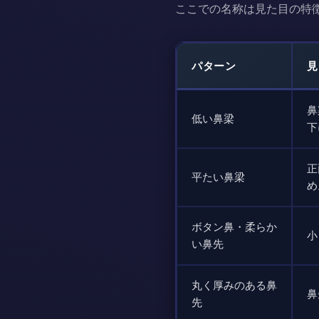
ここでの名称は見た目の特
パターン
見
鼻
低い鼻梁
下
正
平たい鼻梁
め
ボタン鼻・柔らか
小
い鼻先
丸く厚みのある鼻
鼻
先