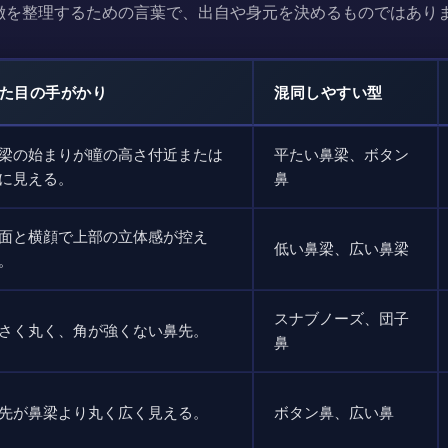
徴を整理するための言葉で、出自や身元を決めるものではあり
た目の手がかり
混同しやすい型
梁の始まりが瞳の高さ付近または
平たい鼻梁、ボタン
に見える。
鼻
面と横顔で上部の立体感が控え
低い鼻梁、広い鼻梁
。
スナブノーズ、団子
さく丸く、角が強くない鼻先。
鼻
先が鼻梁より丸く広く見える。
ボタン鼻、広い鼻