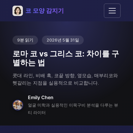
코 모양 감지기
9분 읽기
2026년 5월 31일
로마 코 vs 그리스 코: 차이를 구
별하는 법
콧대 라인, 비배 혹, 코끝 방향, 옆모습, 매부리코와
헷갈리는 지점을 실용적으로 비교합니다.
Emily Chen
얼굴 미학과 실용적인 이목구비 분석을 다루는 뷰
티 라이터