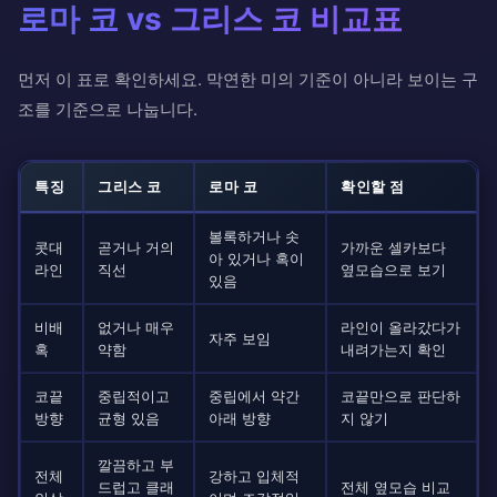
로마 코 vs 그리스 코 비교표
먼저 이 표로 확인하세요. 막연한 미의 기준이 아니라 보이는 구
조를 기준으로 나눕니다.
특징
그리스 코
로마 코
확인할 점
볼록하거나 솟
콧대
곧거나 거의
가까운 셀카보다
아 있거나 혹이
라인
직선
옆모습으로 보기
있음
비배
없거나 매우
라인이 올라갔다가
자주 보임
혹
약함
내려가는지 확인
코끝
중립적이고
중립에서 약간
코끝만으로 판단하
방향
균형 있음
아래 방향
지 않기
깔끔하고 부
전체
강하고 입체적
드럽고 클래
전체 옆모습 비교