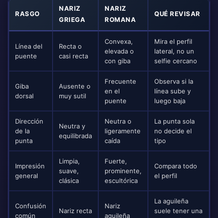
NARIZ
NARIZ
RASGO
QUÉ REVISAR
GRIEGA
ROMANA
Convexa,
Mira el perfil
Línea del
Recta o
elevada o
lateral, no un
puente
casi recta
con giba
selfie cercano
Frecuente
Observa si la
Giba
Ausente o
en el
línea sube y
dorsal
muy sutil
puente
luego baja
Dirección
Neutra o
La punta sola
Neutra y
de la
ligeramente
no decide el
equilibrada
punta
caída
tipo
Limpia,
Fuerte,
Impresión
Compara todo
suave,
prominente,
general
el perfil
clásica
escultórica
La aguileña
Confusión
Nariz
Nariz recta
suele tener una
común
aguileña