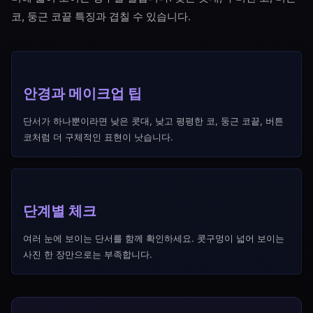
코, 둥근 코끝 특징과 겹칠 수 있습니다.
안경과 메이크업 팁
단서가 하나뿐이라면 낮은 콧대, 낮고 평평한 코, 둥근 코끝, 버튼
코처럼 더 구체적인 표현이 낫습니다.
단계별 체크
여러 눈에 보이는 단서를 함께 확인하세요. 콧구멍이 넓어 보이는
사진 한 장만으로는 부족합니다.