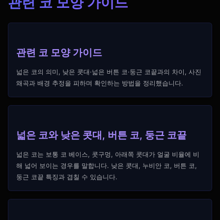
관련 코 모양 가이드
관련 코 모양 가이드
넓은 코의 의미, 낮은 콧대·넓은 버튼 코·둥근 코끝과의 차이, 사진
왜곡과 배경 추정을 피하며 확인하는 방법을 정리했습니다.
넓은 코와 낮은 콧대, 버튼 코, 둥근 코끝
넓은 코는 보통 코 베이스, 콧구멍, 아래쪽 콧대가 얼굴 비율에 비
해 넓어 보이는 경우를 말합니다. 낮은 콧대, 누비안 코, 버튼 코,
둥근 코끝 특징과 겹칠 수 있습니다.