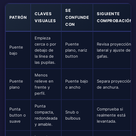
SE
CLAVES
SIGUIENTE
PATRÓN
CONFUNDE
VISUALES
COMPROBACIÓN
CON
Empieza
cerca o por
Puente
Revisa proyección
Puente
debajo de
plano, nariz
lateral y ajuste de
bajo
la línea de
button
gafas.
las pupilas.
Menos
Puente
relieve en
Puente bajo
Separa proyección
plano
frente y
o ancho
de anchura.
perfil.
Punta
Punta
Comprueba si
compacta,
Snub o
button o
realmente está
redondeada
bulbous
suave
levantada.
y amable.