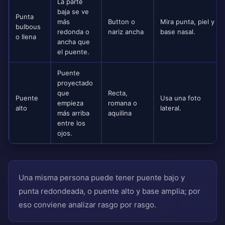
La parte
baja se ve
Punta
más
Button o
Mira punta, piel y
bulbous
redonda o
nariz ancha
base nasal.
o llena
ancha que
el puente.
Puente
proyectado
que
Recta,
Puente
Usa una foto
empieza
romana o
alto
lateral.
más arriba
aquilina
entre los
ojos.
Una misma persona puede tener puente bajo y
punta redondeada, o puente alto y base amplia; por
eso conviene analizar rasgo por rasgo.